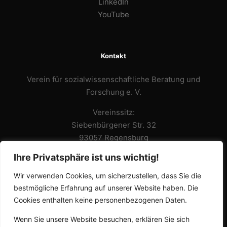
LinkedIn
YouTube
Kontakt
Verein für sozialwissenschaftliche Beratung und
Forschung e. V.
Vereinssitz:
Siebenbürgener Str. 32
93057 Regensburg
Ihre Privatsphäre ist uns wichtig!
Büro:
Adolf-Schmetzer-Strasse 32
Wir verwenden Cookies, um sicherzustellen, dass Sie die
93055 Regensburg
bestmögliche Erfahrung auf unserer Website haben. Die
Anfahrt
Cookies enthalten keine personenbezogenen Daten.
Email: team@sowibefo-regensburg.de
Wenn Sie unsere Website besuchen, erklären Sie sich