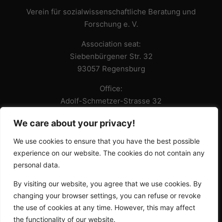
Verein für sozialwissenschaftliche Beratung und
Forschung e. V.
Association seat:
Siebenbürgener Str. 32
93057 Regensburg
Office:
Adolf-Schmetzer-Strasse 32
93055 Regensburg
We care about your privacy!
Drive
We use cookies to ensure that you have the best possible
Email: team@sowibefo-regensburg.de
experience on our website. The cookies do not contain any
Phone: 0049 941 46562680
personal data.
Privacy policy
By visiting our website, you agree that we use cookies. By
Impressum
changing your browser settings, you can refuse or revoke
the use of cookies at any time. However, this may affect
No Result
Website Carbon
the functionality of our website.