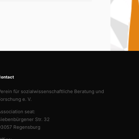
Contact
Verein für sozialwissenschaftliche Beratung und
Forschung e. V.
ssociation seat:
Siebenbürgener Str. 32
93057 Regensburg