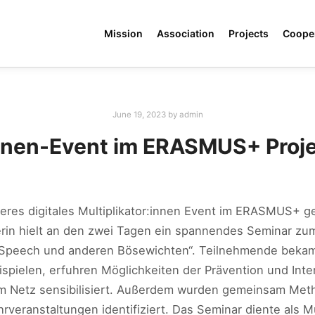
Mission
Association
Projects
Coope
June 19, 2023
by
admin
:innen-Event im ERASMUS+ Proj
teres digitales Multiplikator:innen Event im ERASMUS+ g
terin hielt an den zwei Tagen ein spannendes Seminar z
Speech und anderen Bösewichten“. Teilnehmende bekame
spielen, erfuhren Möglichkeiten der Prävention und Inte
Netz sensibilisiert. Außerdem wurden gemeinsam Metho
veranstaltungen identifiziert. Das Seminar diente als Mu