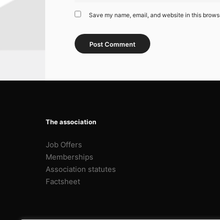
Save my name, email, and website in this browse
The association
Job Offers
Memberships
Association statutes
Factsheet