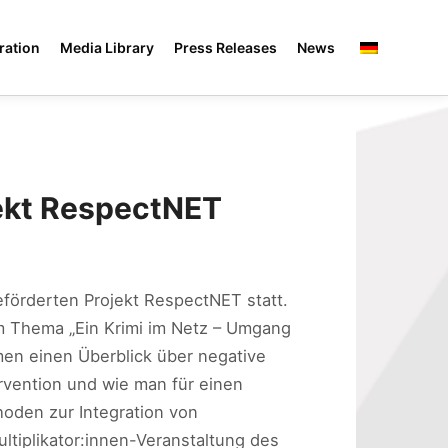
ration
Media Library
Press Releases
News
ekt RespectNET
eförderten Projekt RespectNET statt.
um Thema „Ein Krimi im Netz – Umgang
n einen Überblick über negative
rvention und wie man für einen
den zur Integration von
ltiplikator:innen-Veranstaltung des