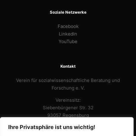
Soziale Netzwerke
Facebook
LinkedIn
YouTube
Kontakt
Verein für sozialwissenschaftliche Beratung und
Forschung e. V.
Vereinssitz:
Siebenbürgener Str. 32
93057 Regensburg
Ihre Privatsphäre ist uns wichtig!
Büro:
Adolf-Schmetzer-Strasse 32