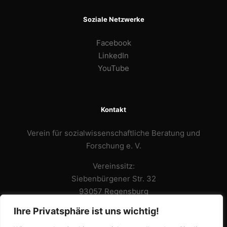
Soziale Netzwerke
Facebook
LinkedIn
YouTube
Kontakt
Verein für sozialwissenschaftliche Beratung und
Forschung e. V.
Vereinssitz:
Siebenbürgener Str. 32
93057 Regensburg
Ihre Privatsphäre ist uns wichtig!
Büro:
Adolf-Schmetzer-Strasse 32