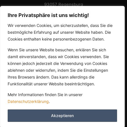
93057 Regensburg
Ihre Privatsphäre ist uns wichtig!
Büro:
Adolf-Schmetzer-Strasse 32
Wir verwenden Cookies, um sicherzustellen, dass Sie die
93055 Regensburg
bestmögliche Erfahrung auf unserer Website haben. Die
Anfahrt
Cookies enthalten keine personenbezogenen Daten.
Email: team@sowibefo-regensburg.de
Wenn Sie unsere Website besuchen, erklären Sie sich
Telefon: 0049 941 46562680
damit einverstanden, dass wir Cookies verwenden. Sie
können jedoch jederzeit die Verwendung von Cookies
Datenschutzerklärung
ablehnen oder widerrufen, indem Sie die Einstellungen
Impressum
Ihres Browsers ändern. Das kann allerdings die
Funktionalität unserer Website beeinträchtigen.
No Result
Website Carbon
Mehr Informationen finden Sie in unserer
Datenschutzerklärung
.
Akzeptieren