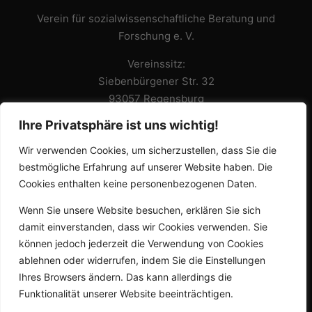
Verein für sozialwissenschaftliche Beratung und
Forschung e. V.
Vereinssitz:
Siebenbürgener Str. 32
93057 Regensburg
Ihre Privatsphäre ist uns wichtig!
Büro:
Adolf-Schmetzer-Strasse 32
Wir verwenden Cookies, um sicherzustellen, dass Sie die
93055 Regensburg
bestmögliche Erfahrung auf unserer Website haben. Die
Anfahrt
Cookies enthalten keine personenbezogenen Daten.
Email: team@sowibefo-regensburg.de
Wenn Sie unsere Website besuchen, erklären Sie sich
Telefon: 0049 941 46562680
damit einverstanden, dass wir Cookies verwenden. Sie
können jedoch jederzeit die Verwendung von Cookies
Datenschutzerklärung
ablehnen oder widerrufen, indem Sie die Einstellungen
Impressum
Ihres Browsers ändern. Das kann allerdings die
Funktionalität unserer Website beeinträchtigen.
No Result
Website Carbon